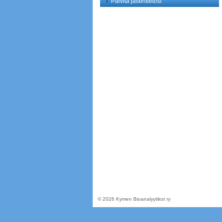
Päivitä jäsentietosi
©
2026 Kymen Bioanalyytikot ry