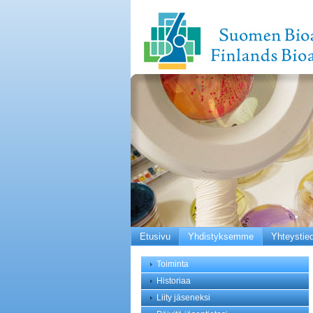
Etusivu
Yhdistyksemme
Yhteystie
Toiminta
Historiaa
Liity jäseneksi