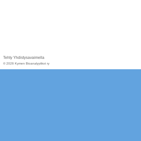
Tehty Yhdistysavaimella
©
2026 Kymen Bioanalyytikot ry